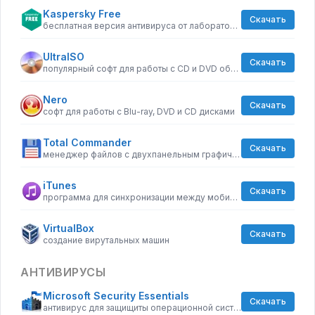
Kaspersky Free
Скачать
бесплатная версия антивируса от лаборатории Касперского
UltraISO
Скачать
популярный софт для работы с CD и DVD образами
Nero
Скачать
софт для работы с Blu-ray, DVD и CD дисками
Total Commander
Скачать
менеджер файлов с двухпанельным графическим интерфейсом
iTunes
Скачать
программа для синхронизации между мобильными устройствами Apple
VirtualBox
Скачать
создание вирутальных машин
АНТИВИРУСЫ
Microsoft Security Essentials
Скачать
антивирус для защищиты операционной системы