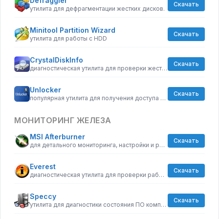
Defraggler
Скачать
утилита для дефрагментации жестких дисков.
Minitool Partition Wizard
Скачать
утилита для работы с HDD
CrystalDiskInfo
Скачать
диагностическая утилита для проверки жестких дисков
Unlocker
Скачать
популярная утилита для получения доступа к заблокированным операционной системой файлам
МОНИТОРИНГ ЖЕЛЕЗА
MSI Afterburner
Скачать
для детального мониторинга, настройки и разгона видеокарты
Everest
Скачать
диагностическая утилита для проверки работоспособности компьютера
Speccy
Скачать
утилита для диагностики состояния ПО компьютера