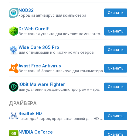
NOD32
Скачать
хороший антивирус для компьютера
Dr.Web CureIt!
Скачать
бесплатная утилита для лечения компьютера от вредоносного ПО
Wise Care 365 Pro
Скачать
для оптимизации и очистки компьютеров
Avast Free Antivirus
Скачать
бесплатный Аваст антивирус для компьютера
IObit Malware Fighter
Скачать
для удаления вредоносных программ – троянов, кейлоггеров
ДРАЙВЕРА
Realtek HD
Скачать
пакет драйверов, предназначенный для HD Audio кодеков
NVIDIA GeForce
Скачать