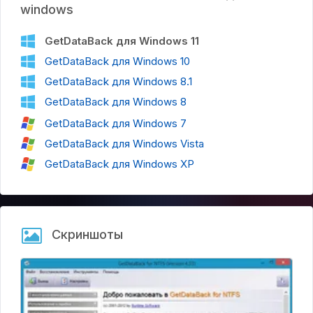
другие физические носители информации, включая:
windows
– флешки USB и USB Flash;
GetDataBack для Windows 11
– накопители с Firewire интерфейсом;
– Compact Flash, Secure Digital, Smart Media, SD и
GetDataBack для Windows 10
microSD карты;
GetDataBack для Windows 8.1
– ZIP/Jaz приводы и дискеты;
– образы дисков.
GetDataBack для Windows 8
Помимо восстановления самих файлов и папок,
GetDataBack для Windows 7
программа может возвращать им прежние названия.
GetDataBack для Windows Vista
GetDataBack распознает огромное количество символов,
GetDataBack для Windows XP
включая русский, корейский, японский, греческий
алфавиты, а также символы Unicode.
Отдельного внимания заслуживает интерфейс
программы, который выполнен в стиле классических
«Мастеров». Он интуитивно понятен, поэтому с утилитой
Скриншоты
справятся даже неопытные пользователи. Интерфейс
переведен на несколько языков, включая русский.
Программа доступна на операционных системах Windows
Vista/7/8/10. Последняя версия – GetDataBack V4.33 –
вышла в 2013 году.