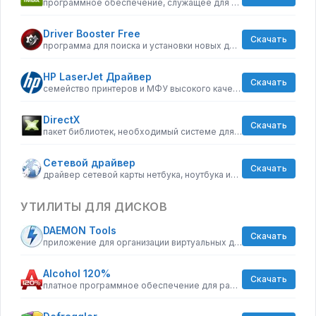
программное обеспечение, служащее для повышения графических возможностей компьютера
Driver Booster Free
Скачать
программа для поиска и установки новых драйверов
HP LaserJet Драйвер
Скачать
семейство принтеров и МФУ высокого качества
DirectX
Скачать
пакет библиотек, необходимый системе для работы с мультимедиа
Сетевой драйвер
Скачать
драйвер сетевой карты нетбука, ноутбука или стационарного ПК
УТИЛИТЫ ДЛЯ ДИСКОВ
DAEMON Tools
Скачать
приложение для организации виртуальных дисководов
Alcohol 120%
Скачать
платное программное обеспечение для работы с образами дисков и записи их на физический носитель